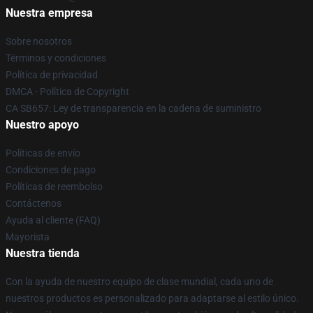
Nuestra empresa
Sobre nosotros
Términos y condiciones
Política de privacidad
DMCA - Política de Copyright
CA SB657: Ley de transparencia en la cadena de suministro
Nuestro apoyo
Políticas de envío
Condiciones de pago
Políticas de reembolso
Contáctenos
Ayuda al cliente (FAQ)
Mayorista
Nuestra tienda
Con la ayuda de nuestro equipo de clase mundial, cada uno de
nuestros productos es personalizado para adaptarse al estilo único.