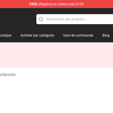
FREE
shipping on orders over $100
outique
Acheter par catégorie
Suivi de commande
Blog
Backpacks