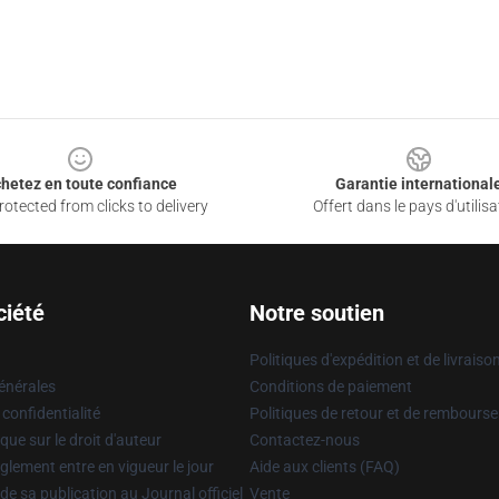
hetez en toute confiance
Garantie international
otected from clicks to delivery
Offert dans le pays d'utilisa
ciété
Notre soutien
Politiques d'expédition et de livraiso
énérales
Conditions de paiement
 confidentialité
Politiques de retour et de rembours
que sur le droit d'auteur
Contactez-nous
glement entre en vigueur le jour
Aide aux clients (FAQ)
 de sa publication au Journal officiel
Vente