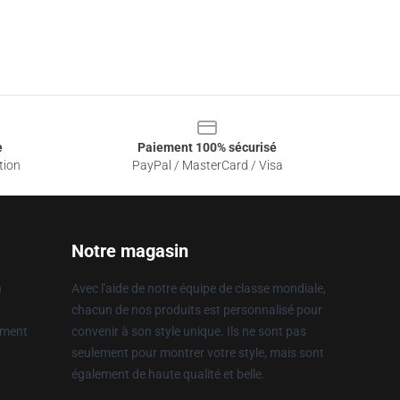
e
Paiement 100% sécurisé
tion
PayPal / MasterCard / Visa
Notre magasin
n
Avec l'aide de notre équipe de classe mondiale,
chacun de nos produits est personnalisé pour
ement
convenir à son style unique. Ils ne sont pas
seulement pour montrer votre style, mais sont
également de haute qualité et belle.