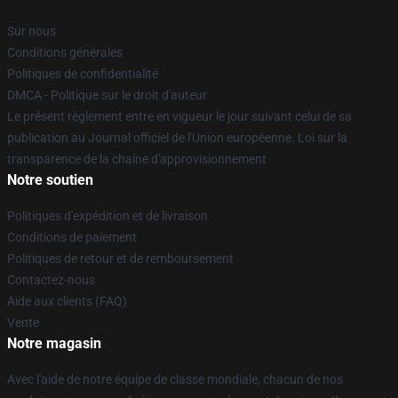
Sur nous
Conditions générales
Politiques de confidentialité
DMCA - Politique sur le droit d'auteur
Le présent règlement entre en vigueur le jour suivant celui de sa
publication au Journal officiel de l'Union européenne. Loi sur la
transparence de la chaîne d'approvisionnement
Notre soutien
Politiques d'expédition et de livraison
Conditions de paiement
Politiques de retour et de remboursement
Contactez-nous
Aide aux clients (FAQ)
Vente
Notre magasin
Avec l'aide de notre équipe de classe mondiale, chacun de nos