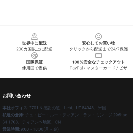
Footer
世界中に配送
安心してお買い物
200カ国以上に配送
クリックから配送まで24/7保護
国際保証
100％安全なチェックアウト
使用国で提供
PayPal / マスターカード / ビザ
お問い合わせ
本社オフィス
: 2701 N 感謝の道、Lehi、UT 84043、米国
私達の倉庫
: チェ・ビー・ルー・ティアン・ラン・ミン・ジ 296hao
S4-1708、ティアンヘ地区、CN
営業時間
: 9:00～18:00(月～金)