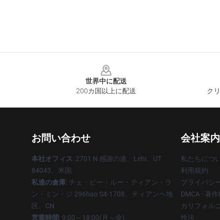
Footer
世界中に配送
200カ国以上に配送
クリ
お問い合わせ
会社案内
本社オフィス
: 2701 N 感謝の道、Lehi、UT
私たちにつ
84043、米国
利用規約
私達の倉庫
: チェ・ビー・ルー・ティアン・ラ
プライバシ
ン・ミン・ジ 296hao S4-1708、ティアンヘ地
DMCA - 
区、CN
カリフォルニ
営業時間
: 9:00～18:00(月～金)
性法