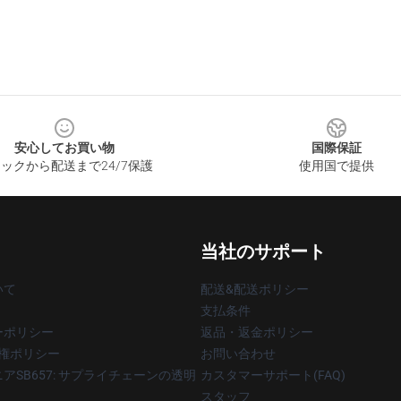
安心してお買い物
国際保証
ックから配送まで24/7保護
使用国で提供
当社のサポート
いて
配送&配送ポリシー
支払条件
ーポリシー
返品・返金ポリシー
著作権ポリシー
お問い合わせ
アSB657: サプライチェーンの透明
カスタマーサポート(FAQ)
スタッフ