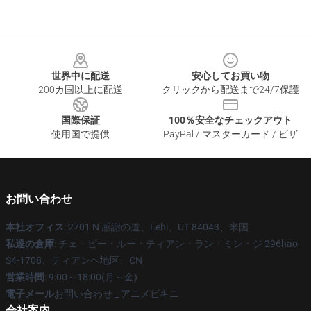
Footer
世界中に配送
安心してお買い物
200カ国以上に配送
クリックから配送まで24/7保護
国際保証
100％安全なチェックアウト
使用国で提供
PayPal / マスターカード / ビザ
お問い合わせ
本社オフィス
: 2701 N 感謝の道、Lehi、UT 84043、米国
私達の倉庫
: チェ・ビー・ルー・ティアン・ラン・ミン・ジ 296hao
S4-1708、ティアンヘ地区、CN
営業時間
: 9:00～18:00(月～金)
電子メール
お問い合わせ _ アニメビキニ
会社案内