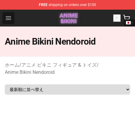
FREE
shipping on orders over $100
Anime Bikini Shop - The Best Store of Anime Bikini
Open menu
Anime Bikini Nendoroid
ホーム
/
アニメ ビキニ フィギュア & トイズ
/
Anime Bikini Nendoroid