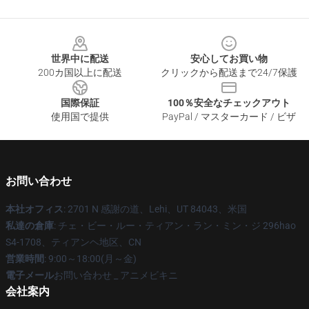
Footer
世界中に配送
安心してお買い物
200カ国以上に配送
クリックから配送まで24/7保護
国際保証
100％安全なチェックアウト
使用国で提供
PayPal / マスターカード / ビザ
お問い合わせ
本社オフィス
: 2701 N 感謝の道、Lehi、UT 84043、米国
私達の倉庫
: チェ・ビー・ルー・ティアン・ラン・ミン・ジ 296hao
S4-1708、ティアンヘ地区、CN
営業時間
: 9:00～18:00(月～金)
電子メール
お問い合わせ _ アニメビキニ
会社案内