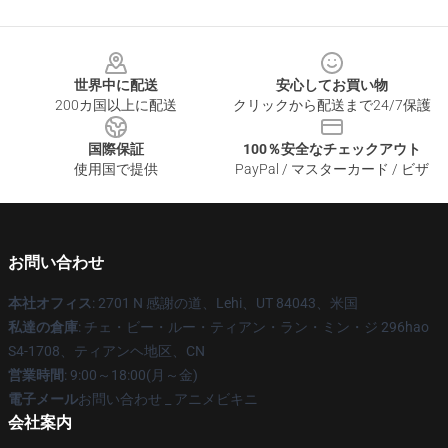
Footer
世界中に配送
安心してお買い物
200カ国以上に配送
クリックから配送まで24/7保護
国際保証
100％安全なチェックアウト
使用国で提供
PayPal / マスターカード / ビザ
お問い合わせ
本社オフィス
: 2701 N 感謝の道、Lehi、UT 84043、米国
私達の倉庫
: チェ・ビー・ルー・ティアン・ラン・ミン・ジ 296hao
S4-1708、ティアンヘ地区、CN
営業時間
: 9:00～18:00(月～金)
電子メール
お問い合わせ _ アニメビキニ
会社案内