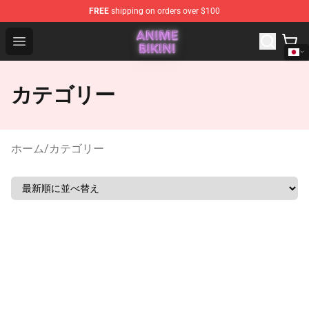
FREE
shipping on orders over $100
Anime Bikini Shop - The Best Store of Anime Bikini
Open menu
カテゴリー
ホーム
/
カテゴリー