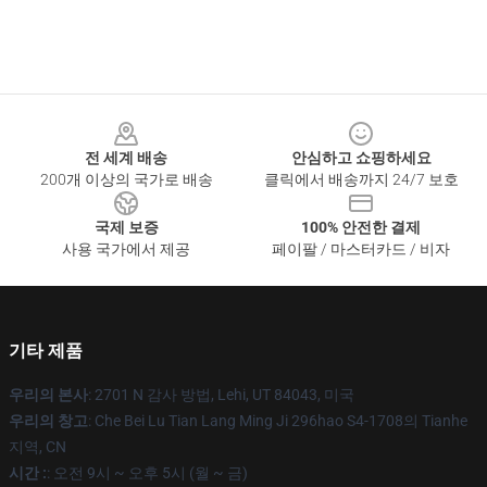
Footer
전 세계 배송
안심하고 쇼핑하세요
200개 이상의 국가로 배송
클릭에서 배송까지 24/7 보호
국제 보증
100% 안전한 결제
사용 국가에서 제공
페이팔 / 마스터카드 / 비자
기타 제품
우리의 본사
: 2701 N 감사 방법, Lehi, UT 84043, 미국
우리의 창고
: Che Bei Lu Tian Lang Ming Ji 296hao S4-1708의 Tianhe
지역, CN
시간 :
: 오전 9시 ~ 오후 5시 (월 ~ 금)