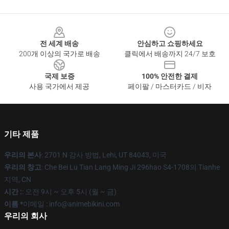
Footer
전 세계 배송
안심하고 쇼핑하세요
200개 이상의 국가로 배송
클릭에서 배송까지 24/7 보호
국제 보증
100% 안전한 결제
사용 국가에서 제공
페이팔 / 마스터카드 / 비자
기타 제품
우리의 본사
: 2701 N 감사 방법, Lehi, UT 84043, 미국
우리의 창고
: Che Bei Lu Tian Lang Ming Ji 296hao S4-1708의 Tianhe
지역, CN
시간 :
: 오전 9시 ~ 오후 5시 (월 ~ 금)
이름 *
이메일 : info@animebikini.com
우리의 회사