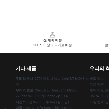
Footer
전 세계 배송
200개 이상의 국가로 배송
클
기타 제품
우리의 
우리의 본사
: 2701 N 감사 방법, Lehi, UT 84043, 미
제품 정보
국
이용 약관
우리의 창고
: Che Bei Lu Tian Lang Ming Ji
개인 정보 정
296hao S4-1708의 Tianhe 지역, CN
DMCA - 저
시간 :
: 오전 9시 ~ 오후 5시 (월 ~ 금)
모델 번호: 
이름 *
이메일 : info@animebikini.com