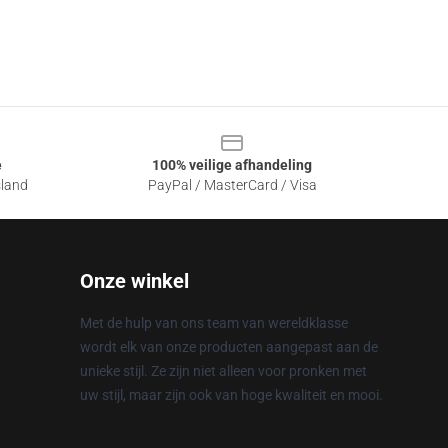
e
100% veilige afhandeling
sland
PayPal / MasterCard / Visa
Onze winkel
Met de hulp van ons team van wereldklasse
wordt elk van onze producten aangepast aan de
unieke stijl. Ze zijn niet alleen voor pronken met
uw stijl, maar zijn ook van hoge kwaliteit en mooi.