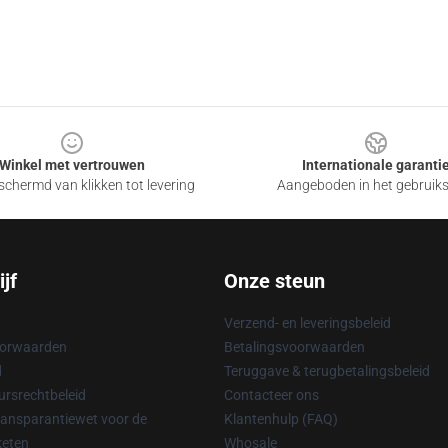
Winkel met vertrouwen
Internationale garanti
chermd van klikken tot levering
Aangeboden in het gebruik
jf
Onze steun
Verzend- en leveringsbeleid
oorwaarden
Betalingsvoorwaarden
d
Teruggave & terugbetalingsbeleid
rsrechtbeleid
Contacteer ons
ransparantiewet voor de
Klantenhulp (FAQ)
keten
Whosale