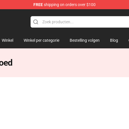
FREE
shipping on orders over $100
Winkel
Winkel per categorie
Bestelling volgen
Blog
goed