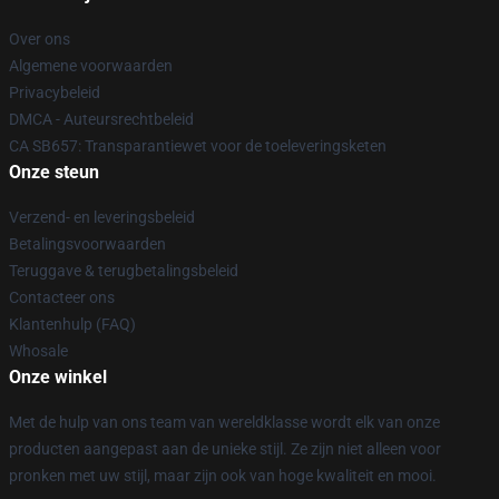
Over ons
Algemene voorwaarden
Privacybeleid
DMCA - Auteursrechtbeleid
CA SB657: Transparantiewet voor de toeleveringsketen
Onze steun
Verzend- en leveringsbeleid
Betalingsvoorwaarden
Teruggave & terugbetalingsbeleid
Contacteer ons
Klantenhulp (FAQ)
Whosale
Onze winkel
Met de hulp van ons team van wereldklasse wordt elk van onze
producten aangepast aan de unieke stijl. Ze zijn niet alleen voor
pronken met uw stijl, maar zijn ook van hoge kwaliteit en mooi.