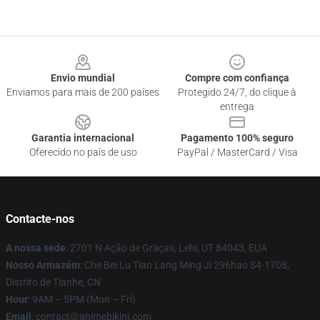
Footer
Envio mundial
Compre com confiança
Enviamos para mais de 200 países
Protegido 24/7, do clique à
entrega
Garantia internacional
Pagamento 100% seguro
Oferecido no país de uso
PayPal / MasterCard / Visa
Contacte-nos
A nossa sede
: 2701 N Ação de Graças, Lehi, UT 84043, EUA
Nosso Armazém
: Che Bei Lu Tian Lang Ming Ji 296hao S4-1708,
Distrito de Tianhe, CN
Hour
: 9AM – 5PM (Mon – Fri)
Email
: contact@animebikini.com