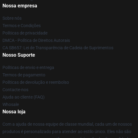
Nossa empresa
Sobre nós
Termos e Condições
Políticas de privacidade
DMCA - Política de Direitos Autorais
CA SB657: Lei de Transparência de Cadeia de Suprimentos
Nosso Suporte
Políticas de envio e entrega
Termos de pagamento
Políticas de devolução e reembolso
Contacte-nos
Ajuda ao cliente (FAQ)
Whosale
Nossa loja
Com a ajuda de nossa equipe de classe mundial, cada um de nossos
produtos é personalizado para atender ao estilo único. Eles não são