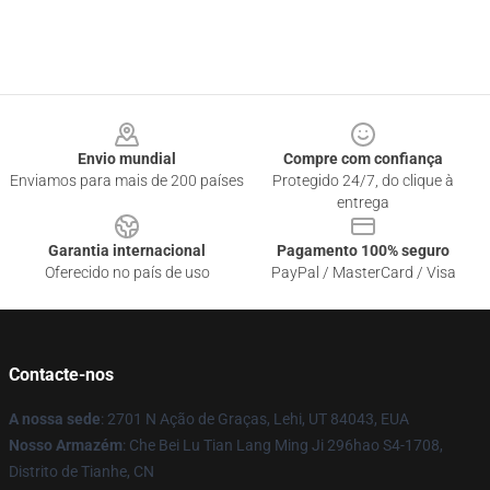
Footer
Envio mundial
Compre com confiança
Enviamos para mais de 200 países
Protegido 24/7, do clique à
entrega
Garantia internacional
Pagamento 100% seguro
Oferecido no país de uso
PayPal / MasterCard / Visa
Contacte-nos
A nossa sede
: 2701 N Ação de Graças, Lehi, UT 84043, EUA
Nosso Armazém
: Che Bei Lu Tian Lang Ming Ji 296hao S4-1708,
Distrito de Tianhe, CN