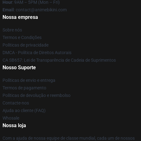
Hour
: 9AM – 5PM (Mon – Fri)
Email
: contact@animebikini.com
Nossa empresa
Sobre nós
Termos e Condições
Políticas de privacidade
DMCA - Política de Direitos Autorais
CA SB657: Lei de Transparência de Cadeia de Suprimentos
Nosso Suporte
Políticas de envio e entrega
Termos de pagamento
Políticas de devolução e reembolso
Contacte-nos
Ajuda ao cliente (FAQ)
Whosale
Nossa loja
Com a ajuda de nossa equipe de classe mundial, cada um de nossos