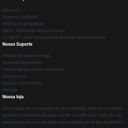
Sobre nós
Termos e Condições
Políticas de privacidade
DMCA - Política de Direitos Autorais
CA SB657: Lei de Transparência de Cadeia de Suprimentos
Nosso Suporte
Políticas de envio e entrega
Termos de pagamento
Políticas de devolução e reembolso
Contacte-nos
Ajuda ao cliente (FAQ)
Whosale
Nossa loja
Com a ajuda de nossa equipe de classe mundial, cada um de nossos
produtos é personalizado para atender ao estilo único. Eles não são
apenas para mostrar seu estilo, mas também são de alta qualidade e