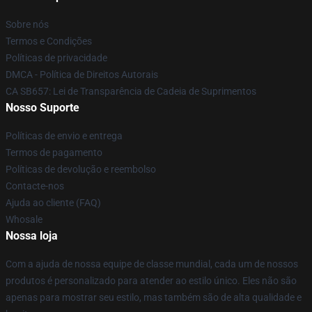
Sobre nós
Termos e Condições
Políticas de privacidade
DMCA - Política de Direitos Autorais
CA SB657: Lei de Transparência de Cadeia de Suprimentos
Nosso Suporte
Políticas de envio e entrega
Termos de pagamento
Políticas de devolução e reembolso
Contacte-nos
Ajuda ao cliente (FAQ)
Whosale
Nossa loja
Com a ajuda de nossa equipe de classe mundial, cada um de nossos
produtos é personalizado para atender ao estilo único. Eles não são
apenas para mostrar seu estilo, mas também são de alta qualidade e