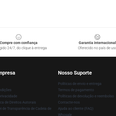
Compre com confiança
Garantia internacional
gido 24/7, do clique à entrega
Oferecido no país de us
mpresa
Nosso Suporte
Políticas de envio e entrega
ndições
Termos de pagamento
privacidade
Políticas de devolução e reembolso
ca de Direitos Autorais
Contacte-nos
i de Transparência de Cadeia de
Ajuda ao cliente (FAQ)
Whosale