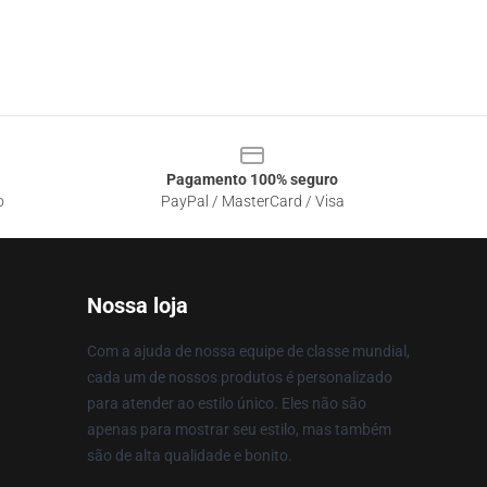
Pagamento 100% seguro
o
PayPal / MasterCard / Visa
Nossa loja
Com a ajuda de nossa equipe de classe mundial,
cada um de nossos produtos é personalizado
para atender ao estilo único. Eles não são
apenas para mostrar seu estilo, mas também
são de alta qualidade e bonito.