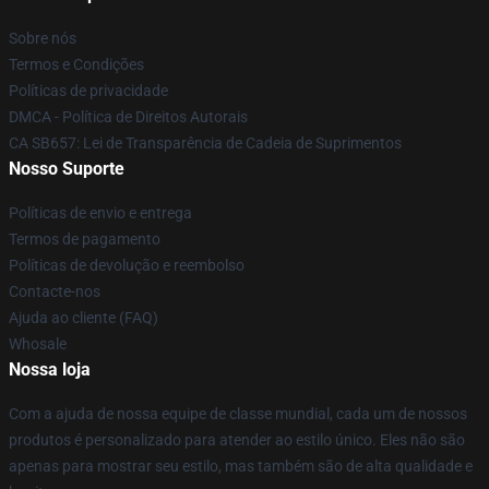
Sobre nós
Termos e Condições
Políticas de privacidade
DMCA - Política de Direitos Autorais
CA SB657: Lei de Transparência de Cadeia de Suprimentos
Nosso Suporte
Políticas de envio e entrega
Termos de pagamento
Políticas de devolução e reembolso
Contacte-nos
Ajuda ao cliente (FAQ)
Whosale
Nossa loja
Com a ajuda de nossa equipe de classe mundial, cada um de nossos
produtos é personalizado para atender ao estilo único. Eles não são
apenas para mostrar seu estilo, mas também são de alta qualidade e