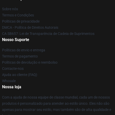
Sobre nós
Termos e Condições
Políticas de privacidade
DMCA - Política de Direitos Autorais
CA SB657: Lei de Transparência de Cadeia de Suprimentos
Nosso Suporte
Políticas de envio e entrega
Termos de pagamento
Políticas de devolução e reembolso
Contacte-nos
Ajuda ao cliente (FAQ)
Whosale
Nossa loja
Com a ajuda de nossa equipe de classe mundial, cada um de nossos
produtos é personalizado para atender ao estilo único. Eles não são
apenas para mostrar seu estilo, mas também são de alta qualidade e