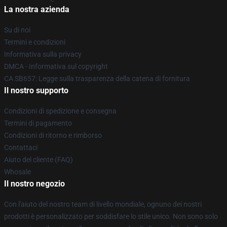
La nostra azienda
Su di noi
Termini e condizioni
Informativa sulla privacy
DMCA - Informativa sul copyright
CA SB657: Legge sulla trasparenza della catena di fornitura
Il nostro supporto
Condizioni di spedizione e consegna
Termini di pagamento
Condizioni di ritorno e rimborso
Contattaci
Aiuto del cliente (FAQ)
Whosale
Il nostro negozio
Con l'aiuto del nostro team di livello mondiale, ognuno dei nostri
prodotti è personalizzato per soddisfare lo stile unico. Non sono solo