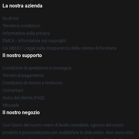
La nostra azienda
Su di noi
Termini e condizioni
Informativa sulla privacy
DMCA - Informativa sul copyright
CA SB657: Legge sulla trasparenza della catena di fornitura
Il nostro supporto
Condizioni di spedizione e consegna
Termini di pagamento
Condizioni di ritorno e rimborso
Contattaci
Aiuto del cliente (FAQ)
Whosale
Il nostro negozio
Con l'aiuto del nostro team di livello mondiale, ognuno dei nostri
prodotti è personalizzato per soddisfare lo stile unico. Non sono solo